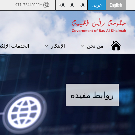
A+
A
A-
English
عربى
+971-72449111
من نحن
الإبتكار
الخدمات الإلكت
روابط مفيدة