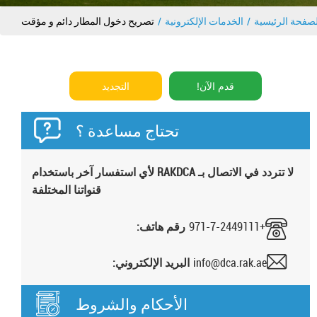
لصفحة الرئيسية
الخدمات الإلكترونية
تصريح دخول المطار دائم و مؤقت
قدم الآن!
التجديد
تحتاج مساعدة ؟
لا تتردد في الاتصال بـ RAKDCA لأي استفسار آخر باستخدام
قنواتنا المختلفة
+971-7-2449111
رقم هاتف:
info@dca.rak.ae
البريد الإلكتروني:
الأحكام والشروط