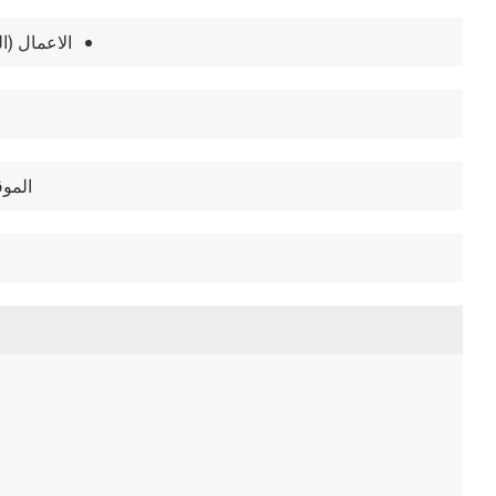
الاعمال (الق
الموق